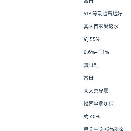
當日
VIP 等級越高越好
真人百家樂返水
約 55%
0.6%–1.1%
無限制
當日
真人桌專屬
體育串關加碼
約 40%
串 3 中 3 +3%彩金