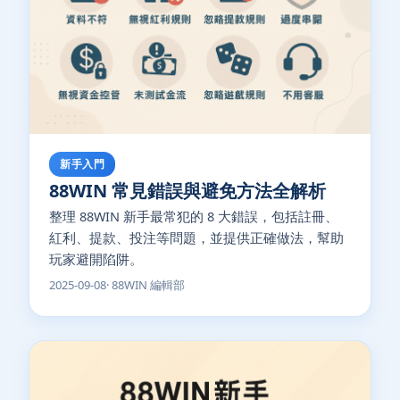
新手入門
88WIN 常見錯誤與避免方法全解析
整理 88WIN 新手最常犯的 8 大錯誤，包括註冊、
紅利、提款、投注等問題，並提供正確做法，幫助
玩家避開陷阱。
2025-09-08
· 88WIN 編輯部