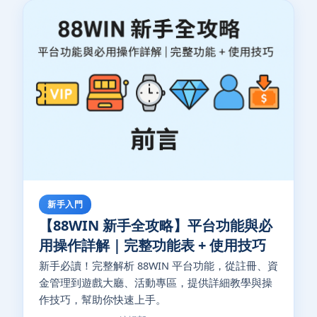
新手入門
【88WIN 新手全攻略】平台功能與必
用操作詳解｜完整功能表 + 使用技巧
新手必讀！完整解析 88WIN 平台功能，從註冊、資
金管理到遊戲大廳、活動專區，提供詳細教學與操
作技巧，幫助你快速上手。