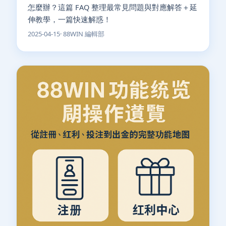
怎麼辦？這篇 FAQ 整理最常見問題與對應解答＋延
伸教學，一篇快速解惑！
2025-04-15
· 88WIN 編輯部