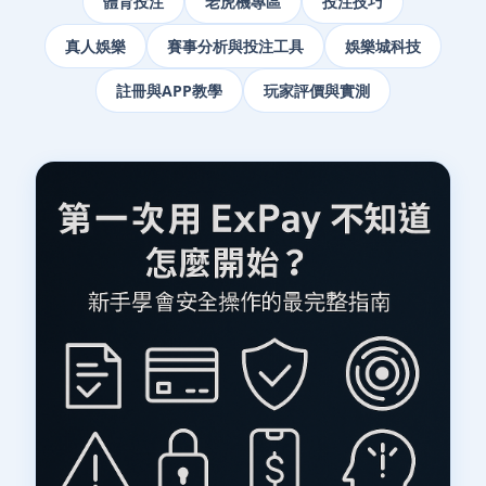
體育投注
老虎機專區
投注技巧
真人娛樂
賽事分析與投注工具
娛樂城科技
註冊與APP教學
玩家評價與實測