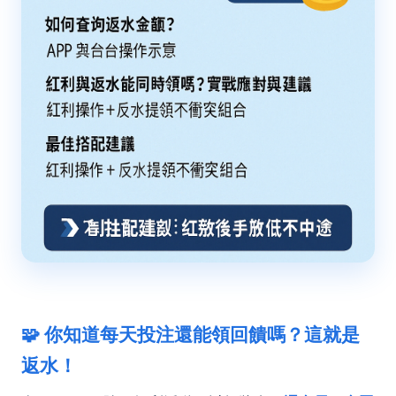
🧩 你知道每天投注還能領回饋嗎？這就是
返水！