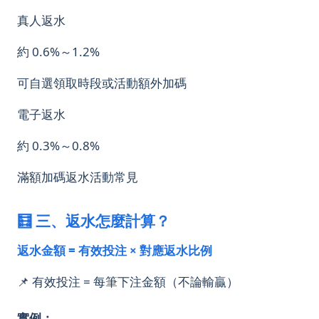
真人返水
約 0.6%～1.2%
可自選領取時段或活動額外加碼
電子返水
約 0.3%～0.8%
滿額加碼返水活動常見
🧮 三、返水怎麼計算？
返水金額 = 有效投注 × 對應返水比例
📌 有效投注 = 每筆下注金額（不論輸贏）
實例：