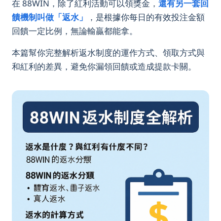
在 88WIN，除了紅利活動可以領獎金，
還有另一套回
饋機制叫做「返水」
，是根據你每日的有效投注金額
回饋一定比例，無論輸贏都能拿。
本篇幫你完整解析返水制度的運作方式、領取方式與
和紅利的差異，避免你漏領回饋或造成提款卡關。