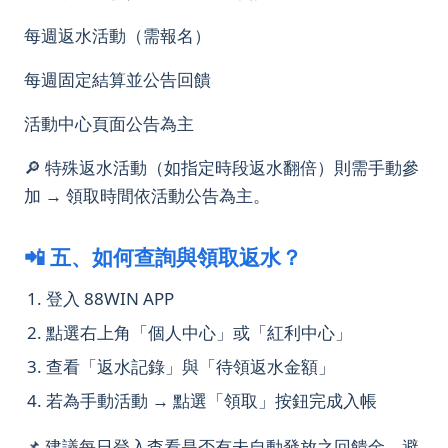
每週返水活動（需報名）
每週固定結算並公告回饋
活動中心頁面公告為主
🔎 特殊返水活動（如指定時段返水翻倍）則需手動參
加 → 領取時間依活動公告為主。
📲 五、如何查詢與領取返水？
登入 88WIN APP
點選右上角「個人中心」或「紅利中心」
查看「返水記錄」與「待領返水金額」
若為手動活動 → 點選「領取」按鈕完成入帳
📌 建議每日登入查看是否有未自動發放之回饋金，避