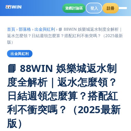
遊戲討論區
登入
註冊
首頁
›
部落格
›
出金與紅利
›
📘 88WIN 娛樂城返水制度全解析｜
返水怎麼領？日結週領怎麼算？搭配紅利不衝突嗎？（2025最新
版）
出金與紅利
📘 88WIN 娛樂城返水制
度全解析｜返水怎麼領？
日結週領怎麼算？搭配紅
利不衝突嗎？（2025最新
版）