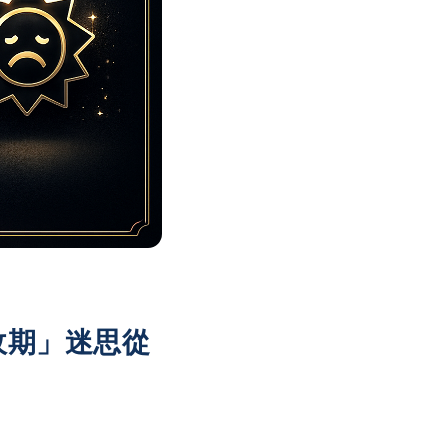
收期」迷思從