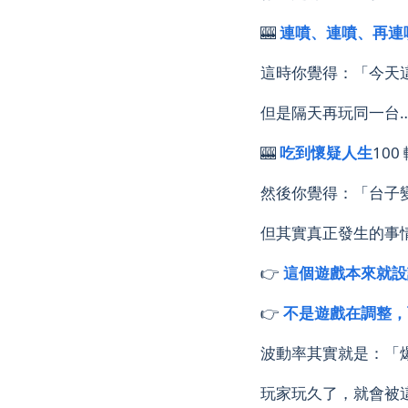
🎰
連噴、連噴、再連
這時你覺得：「今天
但是隔天再玩同一台
🎰
吃到懷疑人生
10
然後你覺得：「台子
但其實真正發生的事
👉
這個遊戲本來就設
👉
不是遊戲在調整，而
波動率其實就是：「
玩家玩久了，就會被這