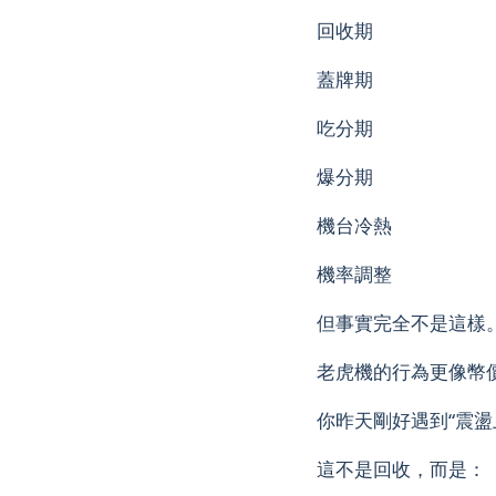
回收期
蓋牌期
吃分期
爆分期
機台冷熱
機率調整
但事實完全不是這樣
老虎機的行為更像幣價
你昨天剛好遇到“震盪
這不是回收，而是：