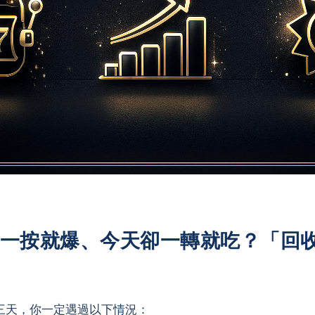
一按就爆、今天卻一轉就吃？「回
三天，你一定遇過以下情況：