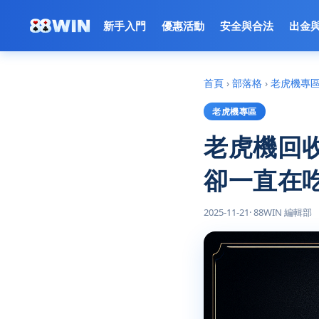
新手入門
優惠活動
安全與合法
出金
首頁
›
部落格
›
老虎機專
老虎機專區
老虎機回
卻一直在
2025-11-21
· 88WIN 編輯部