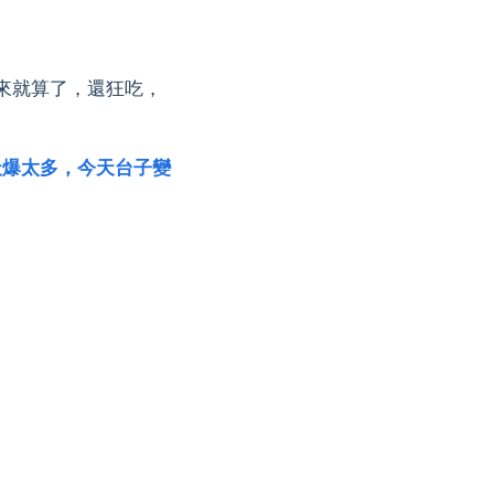
來就算了，還狂吃，
天爆太多，今天台子變