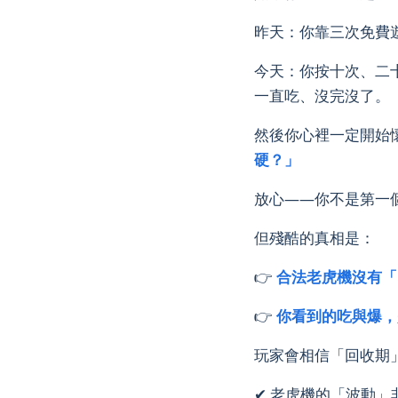
昨天：你靠三次免費
今天：你按十次、二
一直吃、沒完沒了。
然後你心裡一定開始
硬？」
放心——你不是第一
但殘酷的真相是：
👉
合法老虎機沒有「
👉
你看到的吃與爆，
玩家會相信「回收期
✔ 老虎機的「波動」