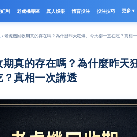
更多 ▾
與紅利
老虎機專區
真人娛樂
體育投注
投注技巧
區
›
老虎機回收期真的存在嗎？為什麼昨天狂爆、今天卻一直在吃？真相一
收期真的存在嗎？為什麼昨天
吃？真相一次講透