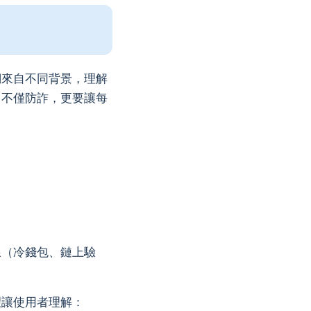
們來自不同背景，理解
，不僅防詐，更要讓每
線（冷錢包、鏈上驗
望讓使用者理解：