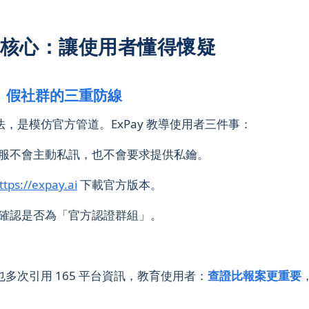
核心：讓使用者懂得懷疑
p、假社群的三重防線
，是模仿官方管道。ExPay 教導使用者三件事：
服不會主動私訊，也不會要求提供私鑰。
ttps://expay.ai
下載官方版本。
確認是否為「官方認證群組」。
中也多次引用 165 平台資訊，教育使用者：
查證比報案更重要