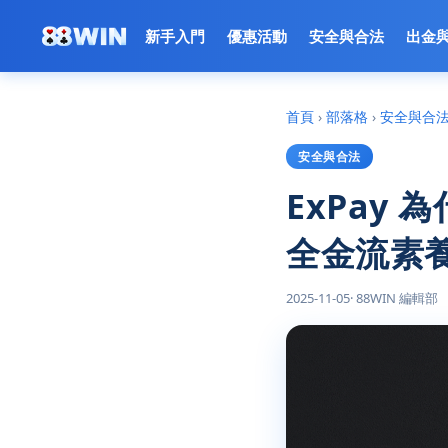
新手入門
優惠活動
安全與合法
出金
首頁
›
部落格
›
安全與合
安全與合法
ExPay
全金流素
2025-11-05
· 88WIN 編輯部