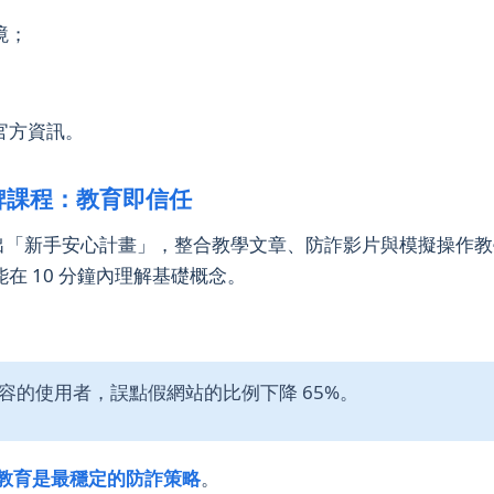
境；
官方資訊。
牌課程：教育即信任
25 年推出「新手安心計畫」，整合教學文章、防詐影片與模擬操
在 10 分鐘內理解基礎概念。
容的使用者，誤點假網站的比例下降 65%。
教育是最穩定的防詐策略
。