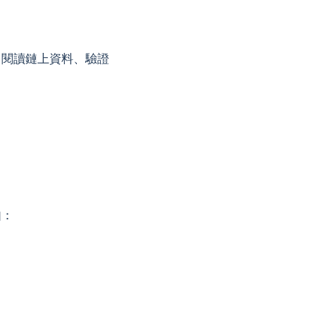
、閱讀鏈上資料、驗證
如：