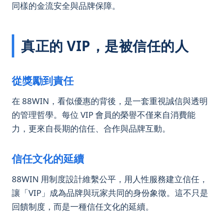
同樣的金流安全與品牌保障。
真正的 VIP，是被信任的人
從獎勵到責任
在 88WIN，看似優惠的背後，是一套重視誠信與透明
的管理哲學。每位 VIP 會員的榮譽不僅來自消費能
力，更來自長期的信任、合作與品牌互動。
信任文化的延續
88WIN 用制度設計維繫公平，用人性服務建立信任，
讓「VIP」成為品牌與玩家共同的身份象徵。這不只是
回饋制度，而是一種信任文化的延續。