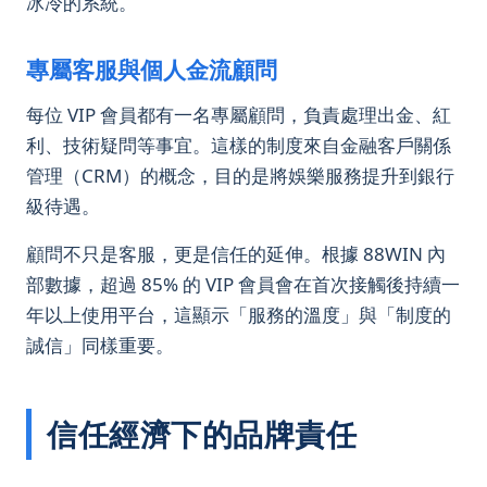
冰冷的系統。
專屬客服與個人金流顧問
每位 VIP 會員都有一名專屬顧問，負責處理出金、紅
利、技術疑問等事宜。這樣的制度來自金融客戶關係
管理（CRM）的概念，目的是將娛樂服務提升到銀行
級待遇。
顧問不只是客服，更是信任的延伸。根據 88WIN 內
部數據，超過 85% 的 VIP 會員會在首次接觸後持續一
年以上使用平台，這顯示「服務的溫度」與「制度的
誠信」同樣重要。
信任經濟下的品牌責任