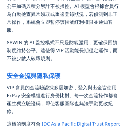
公平加碼與積分累計不被操控。AI 模型會根據會員行
為自動檢查異常領取或重複登錄狀況，若偵測到非正
常操作，系統會立即暫停該帳號紅利權限並通知客
服。
88WIN 的 AI 監控模式不只是防範濫用，更確保回饋
制度維持公平。這使得 VIP 活動能長期穩定運作，而
不被少數人破壞規則。
安全金流與隱私保護
VIP 會員的金流驗證採多層加密，登入與出金皆使用
ExPay 安全模組進行身份比對。每一次金流操作都會
產生獨立驗證碼，即使客服團隊也無法手動更改紀
錄。
這樣的制度符合
IDC Asia Pacific Digital Trust Report