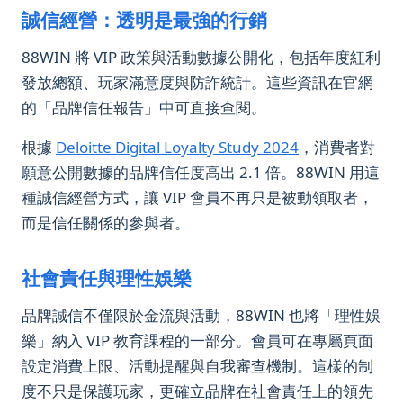
誠信經營：透明是最強的行銷
88WIN 將 VIP 政策與活動數據公開化，包括年度紅利
發放總額、玩家滿意度與防詐統計。這些資訊在官網
的「品牌信任報告」中可直接查閱。
根據
Deloitte Digital Loyalty Study 2024
，消費者對
願意公開數據的品牌信任度高出 2.1 倍。88WIN 用這
種誠信經營方式，讓 VIP 會員不再只是被動領取者，
而是信任關係的參與者。
社會責任與理性娛樂
品牌誠信不僅限於金流與活動，88WIN 也將「理性娛
樂」納入 VIP 教育課程的一部分。會員可在專屬頁面
設定消費上限、活動提醒與自我審查機制。這樣的制
度不只是保護玩家，更確立品牌在社會責任上的領先