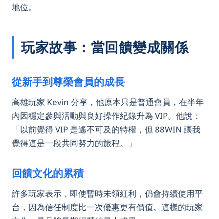
地位。
玩家故事：當回饋變成關係
從新手到尊榮會員的成長
高雄玩家 Kevin 分享，他原本只是普通會員，在半年
內因穩定參與活動與良好操作紀錄升為 VIP。他說：
「以前覺得 VIP 是遙不可及的特權，但 88WIN 讓我
覺得這是一段共同努力的旅程。」
回饋文化的累積
許多玩家表示，即使暫時未領紅利，仍會持續使用平
台，因為信任制度比一次優惠更有價值。這樣的玩家