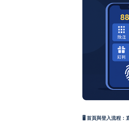
🖥️ 首頁與登入流程