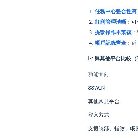
任務中心整合性高
紅利管理清晰
：可
提款操作不繁複
：
帳戶記錄齊全
：近
📈 與其他平台比較
功能面向
88WIN
其他常見平台
登入方式
支援臉部、指紋、帳