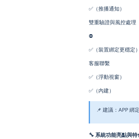
✅（推播通知）
雙重驗證與風控處理
⛔
✅（裝置綁定更穩定
客服聯繫
✅（浮動視窗）
✅（內建）
📌 建議：APP
🔧 系統功能亮點與特