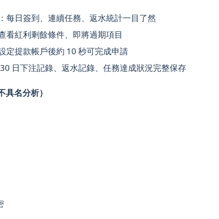
：每日簽到、連續任務、返水統計一目了然
查看紅利剩餘條件、即將過期項目
設定提款帳戶後約 10 秒可完成申請
 30 日下注記錄、返水記錄、任務達成狀況完整保存
（不具名分析）
密