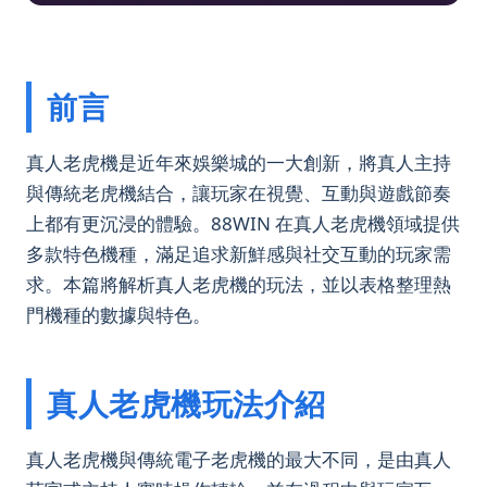
前言
真人老虎機是近年來娛樂城的一大創新，將真人主持
與傳統老虎機結合，讓玩家在視覺、互動與遊戲節奏
上都有更沉浸的體驗。88WIN 在真人老虎機領域提供
多款特色機種，滿足追求新鮮感與社交互動的玩家需
求。本篇將解析真人老虎機的玩法，並以表格整理熱
門機種的數據與特色。
真人老虎機玩法介紹
真人老虎機與傳統電子老虎機的最大不同，是由真人