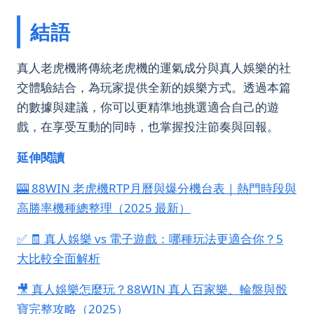
結語
真人老虎機將傳統老虎機的運氣成分與真人娛樂的社
交體驗結合，為玩家提供全新的娛樂方式。透過本篇
的數據與建議，你可以更精準地挑選適合自己的遊
戲，在享受互動的同時，也掌握投注節奏與回報。
延伸閱讀
🎰 88WIN 老虎機RTP月曆與爆分機台表｜熱門時段與
高勝率機種總整理（2025 最新）
✅ 🧾 真人娛樂 vs 電子遊戲：哪種玩法更適合你？5
大比較全面解析
🎥 真人娛樂怎麼玩？88WIN 真人百家樂、輪盤與骰
寶完整攻略（2025）