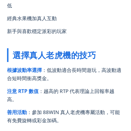
低
經典水果機加真人互動
新手與喜歡穩定派彩的玩家
選擇真人老虎機的技巧
根據波動率選擇
：低波動適合長時間遊玩，高波動適
合短時間衝高獎金。
注意 RTP 數值
：越高的 RTP 代表理論上回報率越
高。
善用活動
：參加 88WIN 真人老虎機專屬活動，可能
有免費旋轉或彩金加碼。