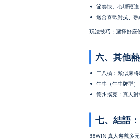
節奏快、心理戰強
適合喜歡對抗、熟
玩法技巧：選擇好座
六、其他熱
二八槓：類似麻將
牛牛（牛牛牌型）
德州撲克：真人對
七、結語：
88WIN 真人遊戲