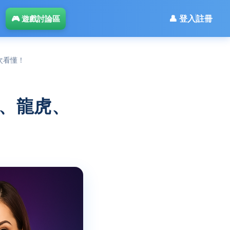
👤 登入
註冊
🎮 遊戲討論區
次看懂！
樂、龍虎、