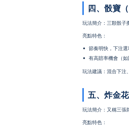
四、骰寶（
玩法簡介：三顆骰子
亮點特色：
節奏明快，下注選
有高賠率機會（如圍
玩法建議：混合下注
五、炸金花（
玩法簡介：又稱三張
亮點特色：