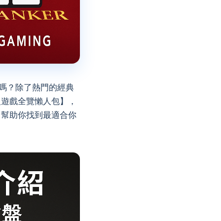
戲嗎？除了熱門的經典
人遊戲全覽懶人包】，
，幫助你找到最適合你