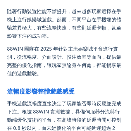
隨著行動裝置性能不斷提升，越來越多玩家選擇在手
機上進行娛樂城遊戲。然而，不同平台在手機端的體
驗差異極大，有些流暢快速，有些則延遲卡頓，甚至
影響下注的成功率。
88WIN 團隊在 2025 年針對主流娛樂城平台進行實
測，從流暢度、介面設計、投注效率等面向，提供最
完整的優化指南，讓玩家無論身在何處，都能暢享最
佳的遊戲體驗。
流暢度影響整體遊戲感受
手機遊戲流暢度直接決定了玩家能否即時反應並完成
下注。根據 88WIN 實測數據，具備伺服器分流與行
動端優化技術的平台，在高峰時段的延遲時間可控制
在 0.8 秒以內，而未經優化的平台可能延遲超過 2