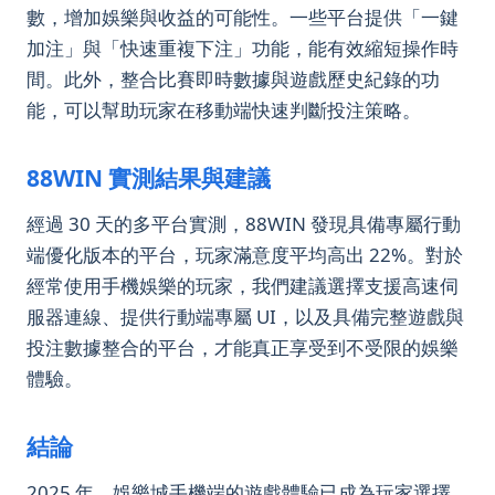
數，增加娛樂與收益的可能性。一些平台提供「一鍵
加注」與「快速重複下注」功能，能有效縮短操作時
間。此外，整合比賽即時數據與遊戲歷史紀錄的功
能，可以幫助玩家在移動端快速判斷投注策略。
88WIN 實測結果與建議
經過 30 天的多平台實測，88WIN 發現具備專屬行動
端優化版本的平台，玩家滿意度平均高出 22%。對於
經常使用手機娛樂的玩家，我們建議選擇支援高速伺
服器連線、提供行動端專屬 UI，以及具備完整遊戲與
投注數據整合的平台，才能真正享受到不受限的娛樂
體驗。
結論
2025 年，娛樂城手機端的遊戲體驗已成為玩家選擇